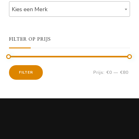
Kies een Merk
FILTER OP PRIJS
Prijs:
€0
—
€80
FILTER
Min.
Max.
prijs
prijs