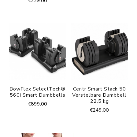
€
229.00
BowFlex SelectTech®
Centr Smart Stack 50
560i Smart Dumbbells
Verstelbare Dumbbell
22,5 kg
€
899.00
€
249.00