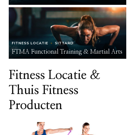
FITNESS LOCATIE
SITTARD
FI
ts
FTMA Functional Training & Martial Arts
FT
Fitness Locatie &
Thuis Fitness
Producten