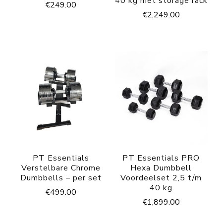
40 kg met storage rack
€
249.00
€
2,249.00
PT Essentials
PT Essentials PRO
Verstelbare Chrome
Hexa Dumbbell
Dumbbells – per set
Voordeelset 2,5 t/m
40 kg
€
499.00
€
1,899.00