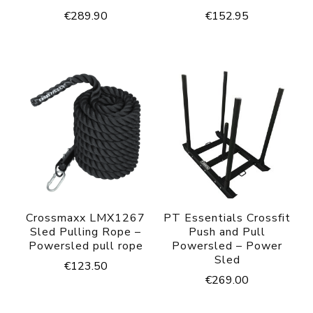
€
289.90
€
152.95
Crossmaxx LMX1267
PT Essentials Crossfit
Sled Pulling Rope –
Push and Pull
Powersled pull rope
Powersled – Power
Sled
€
123.50
€
269.00