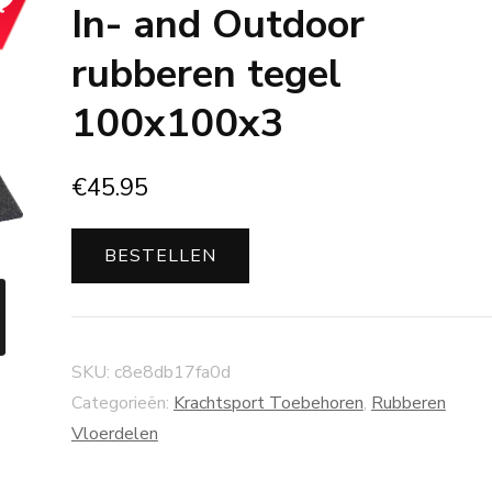
In- and Outdoor
rubberen tegel
100x100x3
€
45.95
BESTELLEN
SKU:
c8e8db17fa0d
Categorieën:
Krachtsport Toebehoren
,
Rubberen
Vloerdelen