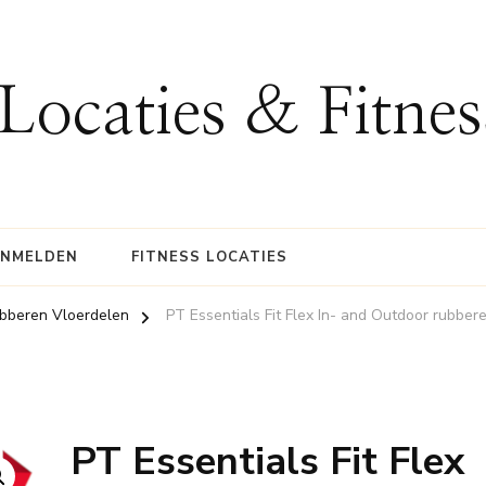
 Locaties & Fitne
ANMELDEN
FITNESS LOCATIES
bberen Vloerdelen
PT Essentials Fit Flex In- and Outdoor rubbe
PT Essentials Fit Flex