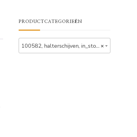
PRODUCTCATEGORIEËN
100582, halterschijven, in_stock, olympisch, schijven (6)
×
n