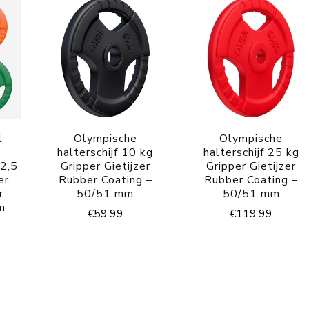
l
Olympische
Olympische
halterschijf 10 kg
halterschijf 25 kg
 2,5
Gripper Gietijzer
Gripper Gietijzer
er
Rubber Coating –
Rubber Coating –
r
50/51 mm
50/51 mm
m
€
59.99
€
119.99