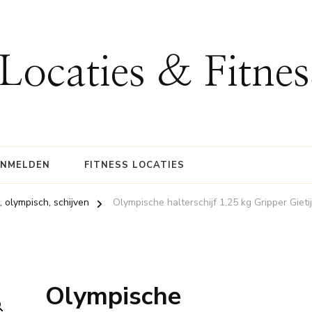
 Locaties & Fitne
ANMELDEN
FITNESS LOCATIES
, olympisch, schijven
Olympische halterschijf 1,25 kg Gripper Giet
Olympische