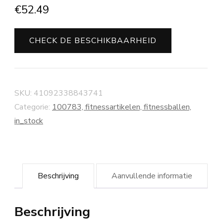
€
52.49
CHECK DE BESCHIKBAARHEID
SKU:
41092338843741
Categorie:
100783, fitnessartikelen, fitnessballen,
in_stock
Beschrijving
Aanvullende informatie
Beschrijving