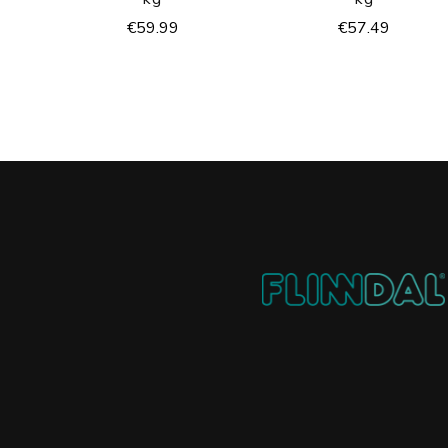
€
59.99
€
57.49