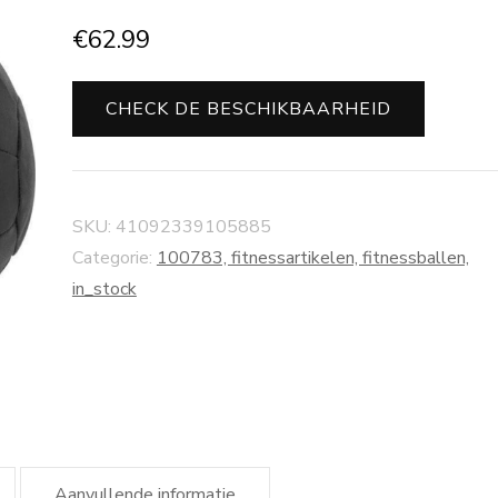
€
62.99
CHECK DE BESCHIKBAARHEID
SKU:
41092339105885
Categorie:
100783, fitnessartikelen, fitnessballen,
in_stock
Aanvullende informatie