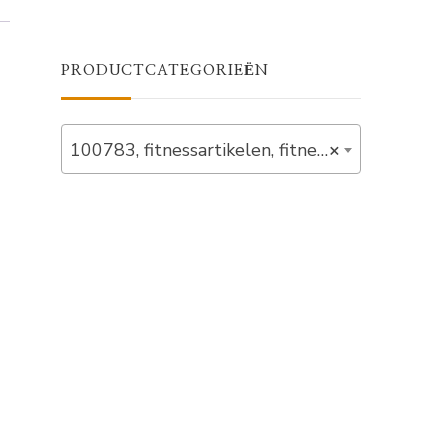
PRODUCTCATEGORIEËN
100783, fitnessartikelen, fitnessballen, in_stock (10)
×