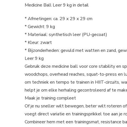
Medicine Ball Leer 9 kg in detail
* Afmetingen: ca. 29 x 29 x 29 cm
* Gewicht: 9 kg
* Materiaal: synthetisch leer (PU-gecoat)
* Kleur: zwart
* Bijzonderheden: gevuld met watten en zand, gewic
Leer 9 kg
Gebruik deze medicine ball voor core stability en s
woodchops, overhead reaches, squat-to-press en lung
om techniek en tempo te trainen in HIIT-circuits, w
helpt je om elke herhaling gecontroleerd af te mak
Maak je training compleet
Of je nu sneller wilt bewegen, beter wilt roteren of
voegt direct variatie en trainingsprikkel toe aan je r
Combineer hem met een trainingsmat, resistance b