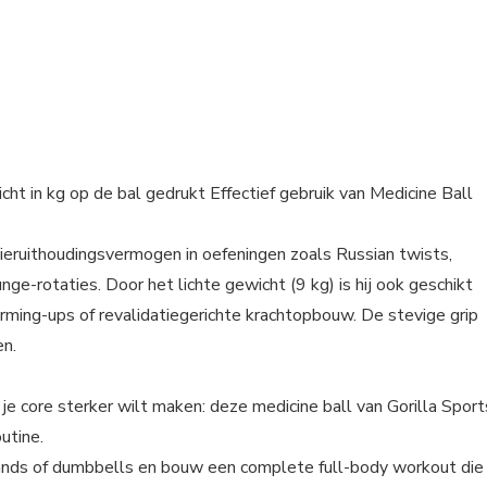
ht in kg op de bal gedrukt Effectief gebruik van Medicine Ball
pieruithoudingsvermogen in oefeningen zoals Russian twists,
e-rotaties. Door het lichte gewicht (9 kg) is hij ook geschikt
arming-ups of revalidatiegerichte krachtopbouw. De stevige grip
en.
 je core sterker wilt maken: deze medicine ball van Gorilla Sport
outine.
ands of dumbbells en bouw een complete full-body workout die