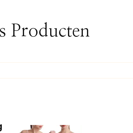
ss Producten
g