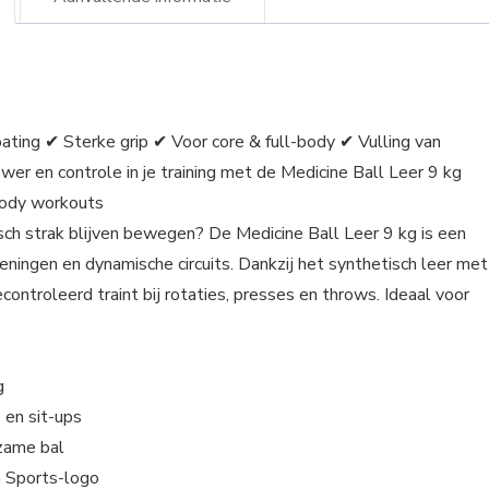
ting ✔ Sterke grip ✔ Voor core & full-body ✔ Vulling van
r en controle in je training met de Medicine Ball Leer 9 kg
-body workouts
isch strak blijven bewegen? De Medicine Ball Leer 9 kg is een
feningen en dynamische circuits. Dankzij het synthetisch leer met
econtroleerd traint bij rotaties, presses en throws. Ideaal voor
g
 en sit-ups
rzame bal
la Sports-logo