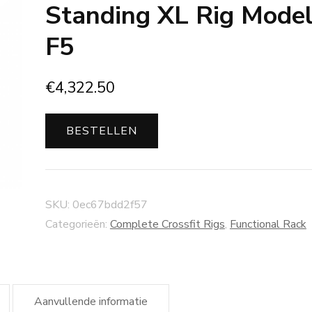
Standing XL Rig Mode
F5
€
4,322.50
BESTELLEN
SKU:
0ec67bdd2f57
Categorieën:
Complete Crossfit Rigs
,
Functional Rack
Aanvullende informatie