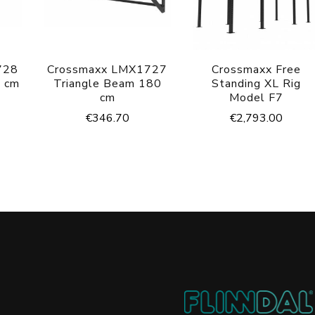
728
Crossmaxx LMX1727
Crossmaxx Free
 cm
Triangle Beam 180
Standing XL Rig
cm
Model F7
€
346.70
€
2,793.00