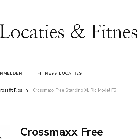
 Locaties & Fitne
ANMELDEN
FITNESS LOCATIES
ossfit Rigs
Crossmaxx Free Standing XL Rig Model F5
Crossmaxx Free