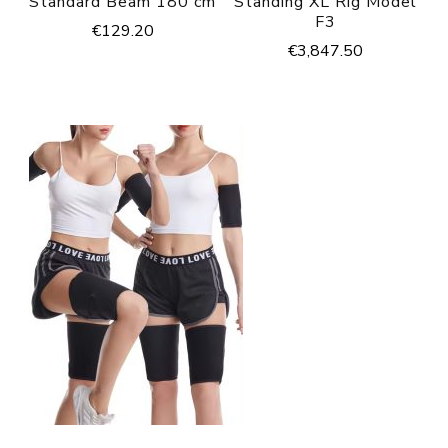
Standard Beam 180 cm
Standing XL Rig Model
F3
€
129.20
€
3,847.50