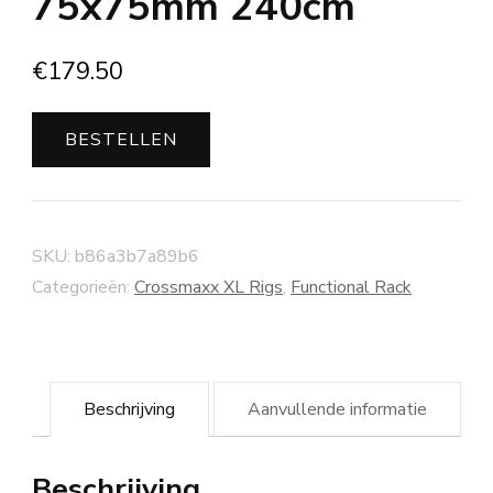
75x75mm 240cm
€
179.50
BESTELLEN
SKU:
b86a3b7a89b6
Categorieën:
Crossmaxx XL Rigs
,
Functional Rack
Beschrijving
Aanvullende informatie
Beschrijving