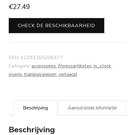
€
27.49
CHECK DE BESCHIKBAARHEID
SKU:
41092360208477
Categorie:
accessoires, fitnessartikelen, in_stock,
overig, trainingsgrepen, verlaagd
Beschrijving
Aanvullende informatie
Beschrijving