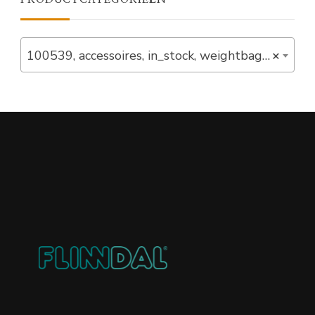
100539, accessoires, in_stock, weightbags (5)
×