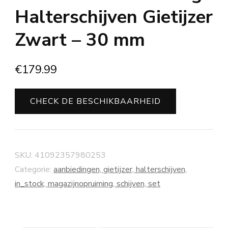
Halterschijven Gietijzer
Zwart – 30 mm
€
179.99
CHECK DE BESCHIKBAARHEID
SKU:
41092357980253
Categorie:
aanbiedingen, gietijzer, halterschijven,
in_stock, magazijnopruiming, schijven, set