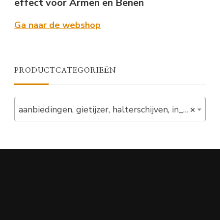
effect voor Armen en Benen
Ga naar de webshop
PRODUCTCATEGORIEËN
aanbiedingen, gietijzer, halterschijven, in_stock, magazijnopruiming, schijven, set (3)
×