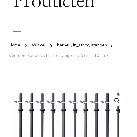
Producten
Home
Winkel
barbell, in_stock, stangen
Voordeel Aerobics Halterstangen 130 cm – 10 stuks