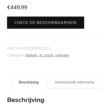
€
449.99
CHECK DE BESCHIKBAARHEID
SKU:
41618530992221
Categorie:
barbell, in_stock, stangen
Beschrijving
Aanvullende informatie
Beschrijving