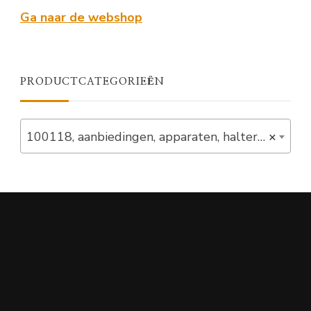
Ga naar de webshop
PRODUCTCATEGORIEËN
100118, aanbiedingen, apparaten, halterbanken, in_stock, powerdeals, Set Aanbiedingen, verlaagd (1)
×