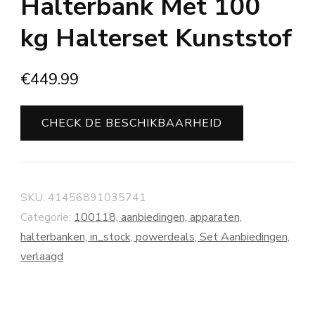
Halterbank Met 100
kg Halterset Kunststof
€
449.99
CHECK DE BESCHIKBAARHEID
SKU:
41456891035741
Categorie:
100118, aanbiedingen, apparaten,
halterbanken, in_stock, powerdeals, Set Aanbiedingen,
verlaagd