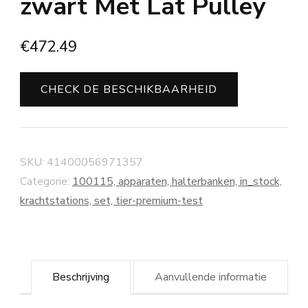
zwart Met Lat Pulley
€
472.49
CHECK DE BESCHIKBAARHEID
SKU:
41400056971357
Categorie:
100115, apparaten, halterbanken, in_stock,
krachtstations, set, tier-premium-test
Beschrijving
Aanvullende informatie