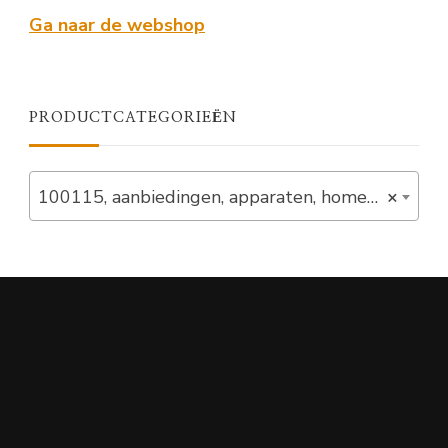
Ga naar de webshop
PRODUCTCATEGORIEËN
100115, aanbiedingen, apparaten, homegym, in_stock, set, strive (1)
×