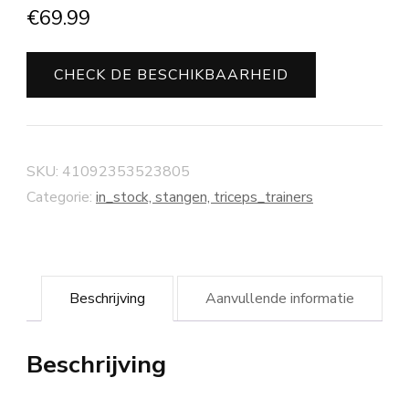
€
69.99
CHECK DE BESCHIKBAARHEID
SKU:
41092353523805
Categorie:
in_stock, stangen, triceps_trainers
Beschrijving
Aanvullende informatie
Beschrijving