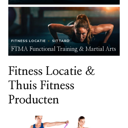
FITNESS LOCATIE
SITTARD
FI
ts
FTMA Functional Training & Martial Arts
FT
Fitness Locatie &
Thuis Fitness
Producten