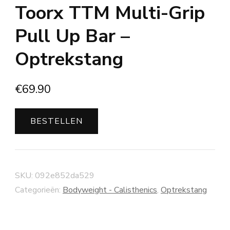
Toorx TTM Multi-Grip
Pull Up Bar –
Optrekstang
€
69.90
BESTELLEN
SKU:
092e852da529
Categorieën:
Bodyweight - Calisthenics
,
Optrekstang