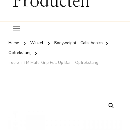
Producten
Home
Winkel
Bodyweight - Calisthenics
Optrekstang
Toorx TTM Multi-Grip Pull Up Bar – Optrekstang