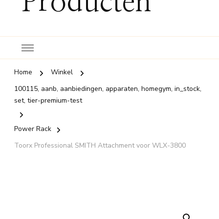
Producten
Home
Winkel
100115, aanb, aanbiedingen, apparaten, homegym, in_stock,
set, tier-premium-test
Power Rack
Toorx Professional SMITH Attachment voor WLX-3800