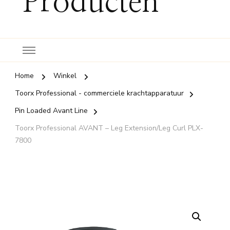
Producten
Home
Winkel
Toorx Professional - commerciele krachtapparatuur
Pin Loaded Avant Line
Toorx Professional AVANT – Leg Extension/Leg Curl PLX-
7800