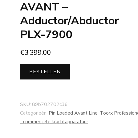
AVANT –
Adductor/Abductor
PLX-7900
€
3,399.00
BESTELLEN
SKU:
89b702702c36
Categorieën:
Pin Loaded Avant Line
,
Toorx Profession
- commerciele krachtapparatuur