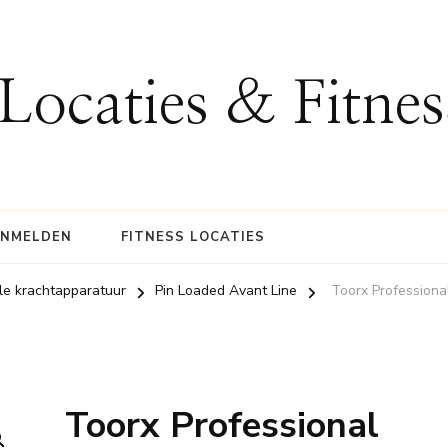
 Locaties & Fitne
ANMELDEN
FITNESS LOCATIES
le krachtapparatuur
Pin Loaded Avant Line
Toorx Profession
Toorx Professional