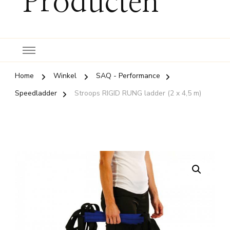
Producten
Home
Winkel
SAQ - Performance
Speedladder
Stroops RIGID RUNG ladder (2 x 4,5 m)