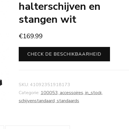
halterschijven en
stangen wit
€
169.99
CHECK DE BESCHIKBAARHEID
SKU:
41092351918173
Categorie:
100053, accessoires, in_stock,
schijvenstandaard, standaards