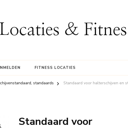
 Locaties & Fitne
ANMELDEN
FITNESS LOCATIES
schijvenstandaard, standaards
Standaard voor halterschijven en s
Standaard voor