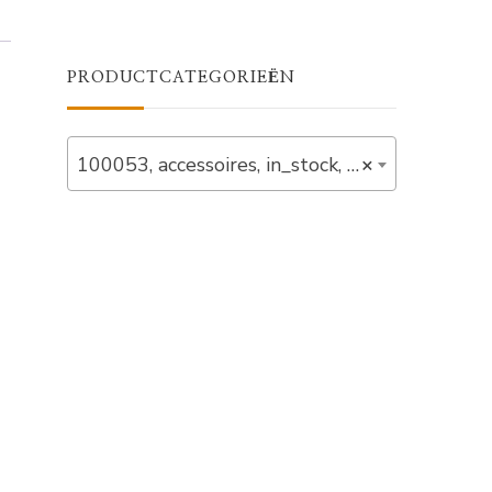
PRODUCTCATEGORIEËN
100053, accessoires, in_stock, schijvenstandaard, standaards (3)
×