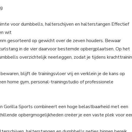
kg
imte voor dumbbells, halterschijven en halterstangen Effectief
en wit
1 mm gesorteerd op gewicht over de zeven houders. Bewaar
urlstang in de vier daarvoor bestemde opbergplaatsen. Op het
bells overzichtelijk neerleggen, zodat je tijdens krachttraini
waren, blijft de trainingsvloer vrij en verklein je de kans op
 een home gym, personal-trainingstudio of professionele
an Gorilla Sports combineert een hoge belastbaarheid met een
chillende opbergmogelijkheden creëer je een vaste plek voor ee
alterschijven, halterstangen en dumbbells netjes binnen bereik.