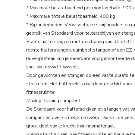
* Maximale belastbaarheid per montagebalk: 100 
* Maximale totale belastbaarheid: 400 kg
* Bijzonderheden: Verwisselbare schijfhouders en ru
gebruik van Standaard voor halterschijven en stang
Plaats halterschijven met een boring van 30 of 3
rechte halterstangen, dumbbellstangen of een EZ-c
bovenplateau kun je meerdere voorgemonteerde dumb
snel van gewicht wisselt.
Door gewichten en stangen op een vaste plaats te be
struikelen. Het halterrek is daardoor geschikt voor
fitnessruimte.
Maak je training compleet
De Standaard voor halterschijven en stangen wit v
compact en overzichtelijk ontwerp. Dankzij de vers
groot deel van je krachttrainingsmateriaal.
Breng structuur aan in je fitnessruimte en houd je h