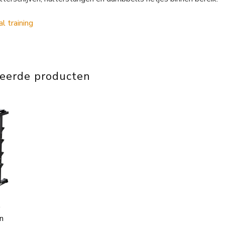
teerde producten
r
en