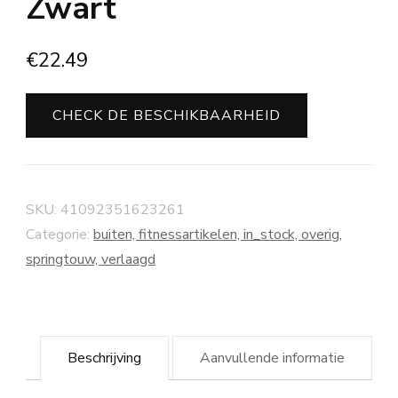
Zwart
€
22.49
CHECK DE BESCHIKBAARHEID
SKU:
41092351623261
Categorie:
buiten, fitnessartikelen, in_stock, overig,
springtouw, verlaagd
Beschrijving
Aanvullende informatie