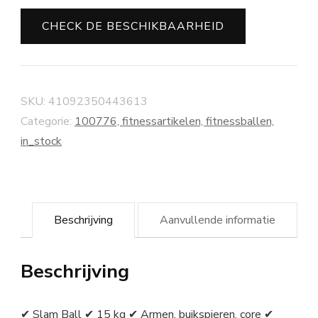
CHECK DE BESCHIKBAARHEID
SKU:
41092350443613
Categorie:
100776, fitnessartikelen, fitnessballen,
in_stock
Beschrijving
Aanvullende informatie
Beschrijving
✔ Slam Ball ✔ 15 kg ✔ Armen, buikspieren, core ✔