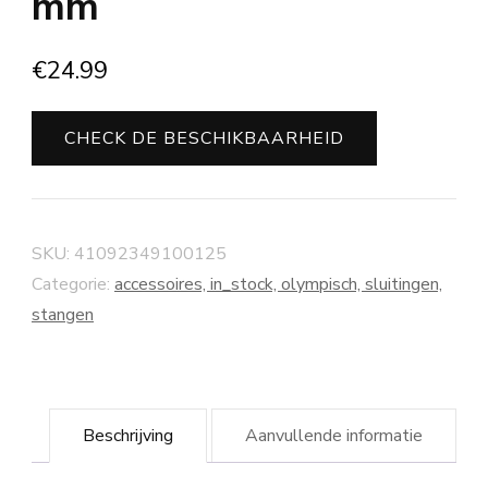
mm
€
24.99
CHECK DE BESCHIKBAARHEID
SKU:
41092349100125
Categorie:
accessoires, in_stock, olympisch, sluitingen,
stangen
Beschrijving
Aanvullende informatie