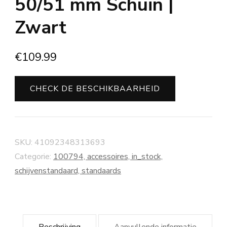
50/51 mm Schuin |
Zwart
€
109.99
CHECK DE BESCHIKBAARHEID
SKU:
41092348313693
Categorie:
100794, accessoires, in_stock,
schijvenstandaard, standaards