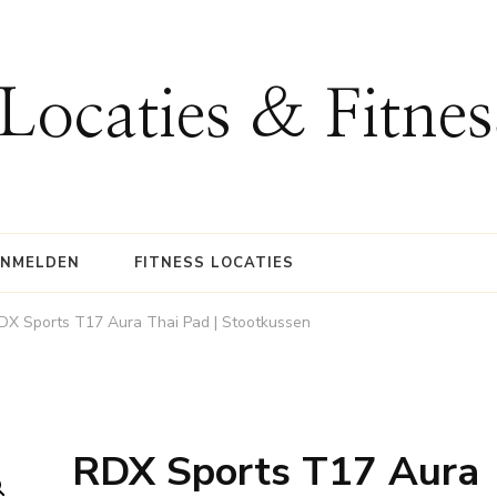
 Locaties & Fitne
ANMELDEN
FITNESS LOCATIES
DX Sports T17 Aura Thai Pad | Stootkussen
RDX Sports T17 Aura