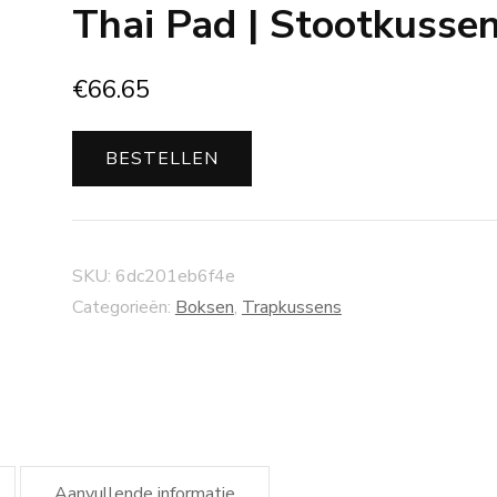
Thai Pad | Stootkusse
€
66.65
BESTELLEN
SKU:
6dc201eb6f4e
Categorieën:
Boksen
,
Trapkussens
Aanvullende informatie