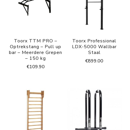
Toorx TTM PRO –
Toorx Professional
Optrekstang – Pull up
LDX-5000 Wallbar
bar – Meerdere Grepen
Staal
– 150 kg
€
899.00
€
109.90