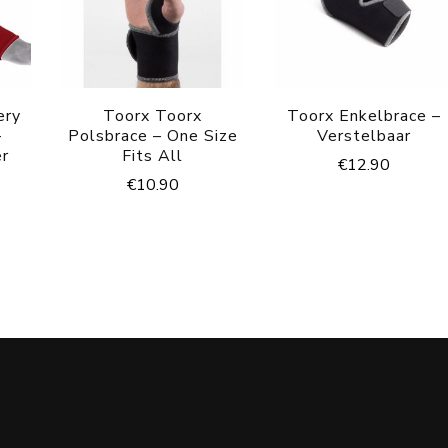
ery
Toorx Toorx
Toorx Enkelbrace –
–
Polsbrace – One Size
Verstelbaar
er
Fits All
€
12.90
€
10.90