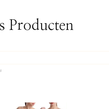
ss Producten
d