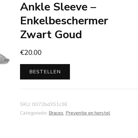
Ankle Sleeve –
Enkelbeschermer
Zwart Goud
€
20.00
BESTELLEN
SKU:
0072bd351c36
Categorieën:
Braces
,
Preventie en herstel