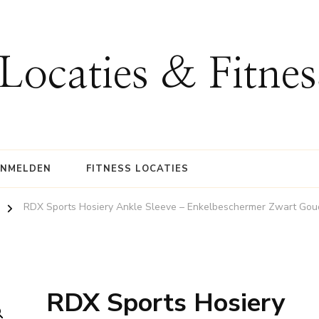
 Locaties & Fitne
ANMELDEN
FITNESS LOCATIES
RDX Sports Hosiery Ankle Sleeve – Enkelbeschermer Zwart Gou
RDX Sports Hosiery