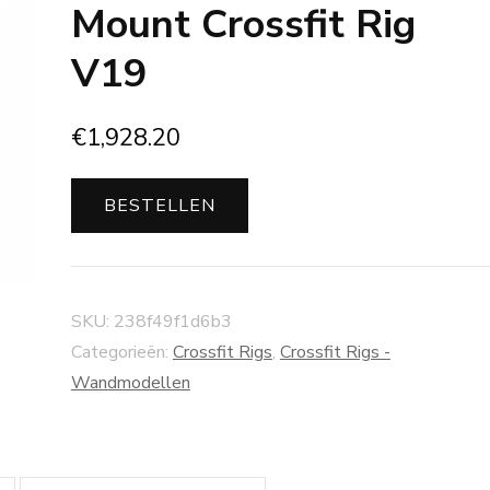
Mount Crossfit Rig
V19
€
1,928.20
BESTELLEN
SKU:
238f49f1d6b3
Categorieën:
Crossfit Rigs
,
Crossfit Rigs -
Wandmodellen