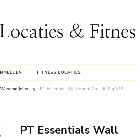
 Locaties & Fitne
ANMELDEN
FITNESS LOCATIES
 - Wandmodellen
PT Essentials Wall Mount Crossfit Rig V19
PT Essentials Wall