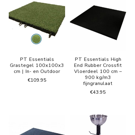
PT Essentials
PT Essentials High
Grastegel 100x100x3
End Rubber Crossfit
cm | In- en Outdoor
Vloerdeel 100 cm –
900 kg/m3
€
109.95
fijngranulaat
€
43.95