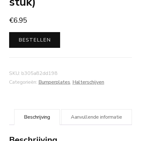
stuk)
€
6.95
BESTELLEN
SKU:
b305a82dd198
Categorieën:
Bumperplates
,
Halterschijven
Beschrijving
Aanvullende informatie
Beschrijving