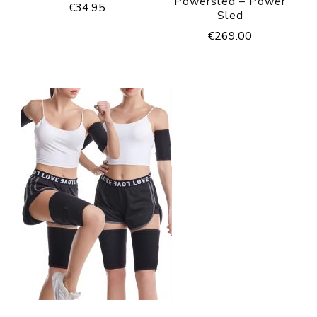
Powersled – Power
€
34.95
Sled
€
269.00