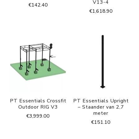
V13-4
€
142.40
€
1,618.90
PT Essentials Crossfit
PT Essentials Upright
Outdoor RIG V3
– Staander van 2,7
meter
€
3,999.00
€
151.10