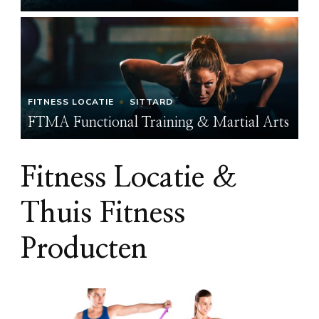
FITNESS LOCATIE
SITTARD
FI
ts
FTMA Functional Training & Martial Arts
FT
Fitness Locatie &
Thuis Fitness
Producten