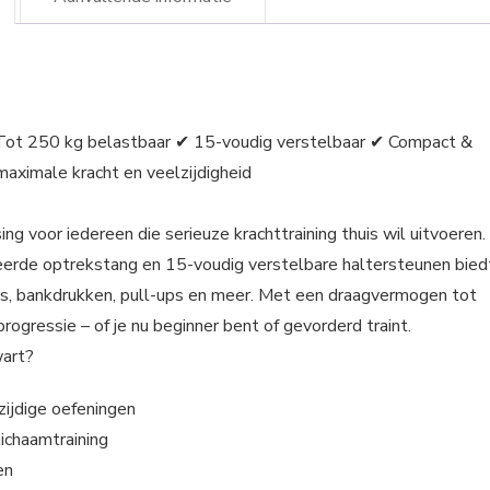
ot 250 kg belastbaar ✔ 15-voudig verstelbaar ✔ Compact &
ximale kracht en veelzijdigheid
g voor iedereen die serieuze krachttraining thuis wil uitvoeren.
reerde optrekstang en 15-voudig verstelbare haltersteunen bied
ats, bankdrukken, pull-ups en meer. Met een draagvermogen tot
ogressie – of je nu beginner bent of gevorderd traint.
wart?
zijdige oefeningen
ichaamtraining
en