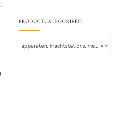
PRODUCTCATEGORIEËN
apparaten, krachtstations, nieuw, out_of_stock (2)
×
t