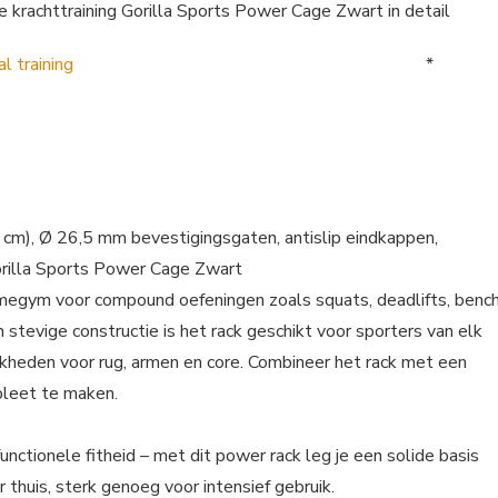
e krachttraining Gorilla Sports Power Cage Zwart in detail
*
 cm), Ø 26,5 mm bevestigingsgaten, antislip eindkappen,
orilla Sports Power Cage Zwart
homegym voor compound oefeningen zoals squats, deadlifts, benc
stevige constructie is het rack geschikt voor sporters van elk
jkheden voor rug, armen en core. Combineer het rack met een
pleet te maken.
nctionele fitheid – met dit power rack leg je een solide basis
thuis, sterk genoeg voor intensief gebruik.