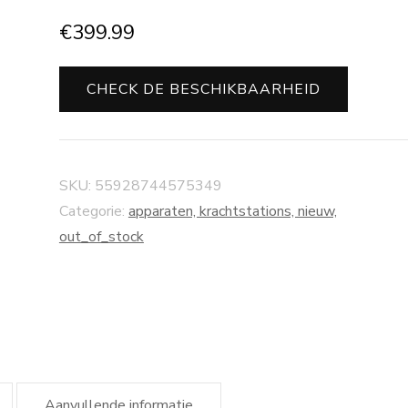
€
399.99
CHECK DE BESCHIKBAARHEID
SKU:
55928744575349
Categorie:
apparaten, krachtstations, nieuw,
out_of_stock
Aanvullende informatie