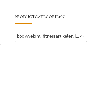
PRODUCTCATEGORIEËN
bodyweight, fitnessartikelen, in_stock, overig, plyobox, training, verlaagd (1)
×
n