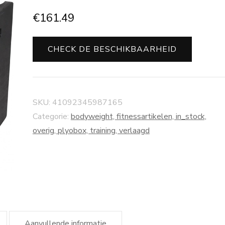
€
161.49
CHECK DE BESCHIKBAARHEID
SKU:
41092345987165
Categorie:
bodyweight, fitnessartikelen, in_stock,
overig, plyobox, training, verlaagd
Aanvullende informatie