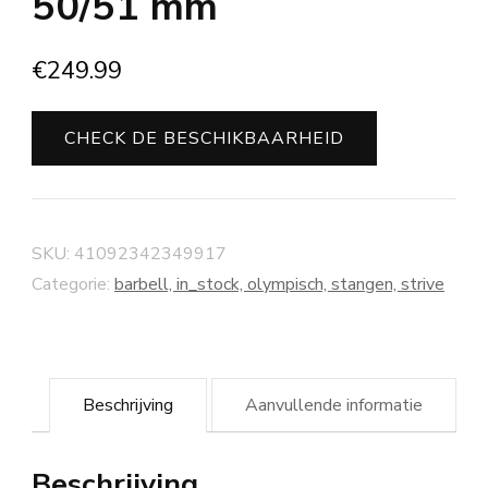
50/51 mm
€
249.99
CHECK DE BESCHIKBAARHEID
SKU:
41092342349917
Categorie:
barbell, in_stock, olympisch, stangen, strive
Beschrijving
Aanvullende informatie
Beschrijving