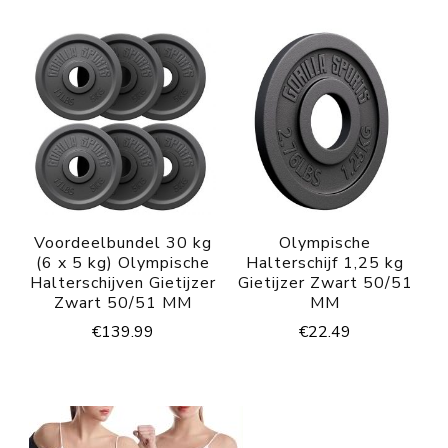
Voordeelbundel 30 kg
Olympische
(6 x 5 kg) Olympische
Halterschijf 1,25 kg
Halterschijven Gietijzer
Gietijzer Zwart 50/51
Zwart 50/51 MM
MM
€
139.99
€
22.49