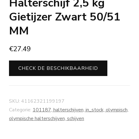
Halterschijf 2,5 kg
Gietijzer Zwart 50/51
MM
€
27.49
CHECK DE BESCHIKBAARHEID
SKU:
41162321199197
Categorie:
101187, halterschijven, in_stock, olympisch,
olympische halterschijven, schijven