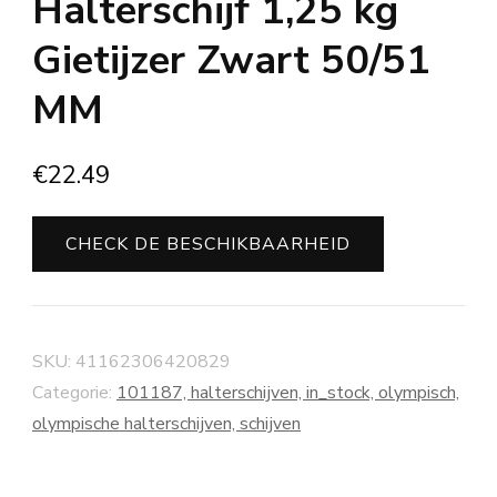
Halterschijf 1,25 kg
Gietijzer Zwart 50/51
MM
€
22.49
CHECK DE BESCHIKBAARHEID
SKU:
41162306420829
Categorie:
101187, halterschijven, in_stock, olympisch,
olympische halterschijven, schijven