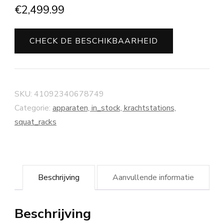
€
2,499.99
CHECK DE BESCHIKBAARHEID
SKU:
41092340678749
Categorie:
apparaten, in_stock, krachtstations,
squat_racks
Beschrijving
Aanvullende informatie
Beschrijving