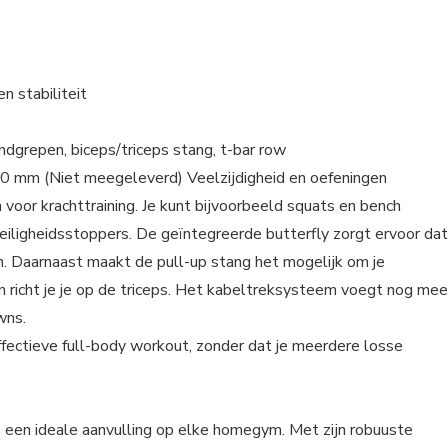
n stabiliteit
ndgrepen, biceps/triceps stang, t-bar row
n 50 mm (Niet meegeleverd) Veelzijdigheid en oefeningen
voor krachttraining. Je kunt bijvoorbeeld squats en bench
 veiligheidsstoppers. De geïntegreerde butterfly zorgt ervoor dat
nen. Daarnaast maakt de pull-up stang het mogelijk om je
 richt je je op de triceps. Het kabeltreksysteem voegt nog mee
wns.
effectieve full-body workout, zonder dat je meerdere losse
s een ideale aanvulling op elke homegym. Met zijn robuuste