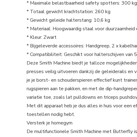
* Maximale belastbaarheid safety spotters: 300 kg
* Totaal gewicht krachtstation: 260 kg
* Gewicht geleide halterstang: 10,6 kg
* Materiaal: Hoogwaardig staal voor duurzaamheid e
* Kleur: Zwart
* Bijgeleverde accessoires: Handgreep, 2 x kabelha
* Compatibiliteit: Geschikt voor halterschijven va
Deze Smith Machine biedt je talloze mogelijkheden 
presses veilig uitvoeren dankzij de geleiderails en
je je borst- en schouderspieren effectief kunt trai
rugspieren aan te pakken, en met de dip-handgrepen
variatie toe, zoals lat pulldowns en triceps pushdo
Met dit apparaat heb je dus alles in huis voor een 
toestellen nodig hebt.
Versterk je homegym
De multifunctionele Smith Machine met Butterfly i