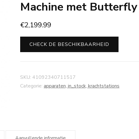
Machine met Butterfly
€
2,199.99
CHECK DE BESCHIKBAARHEID
SKU:
41092340711517
Categorie:
apparaten, in_stock, krachtstations
Aanvullende informatie