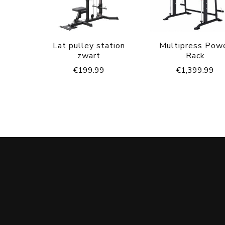
Lat pulley station
Multipress Pow
zwart
Rack
€
199.99
€
1,399.99