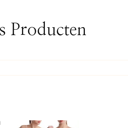
ss Producten
h