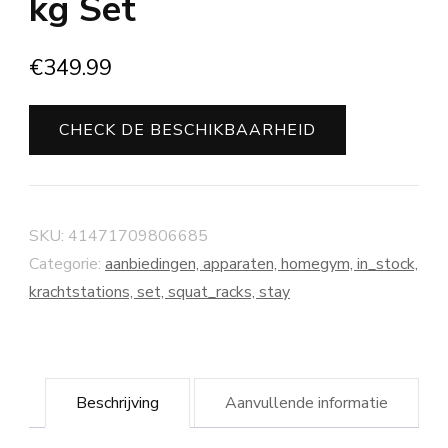
kg Set
€
349.99
CHECK DE BESCHIKBAARHEID
SKU:
41471709806685
Categorie:
aanbiedingen, apparaten, homegym, in_stock,
krachtstations, set, squat_racks, stay
Beschrijving
Aanvullende informatie