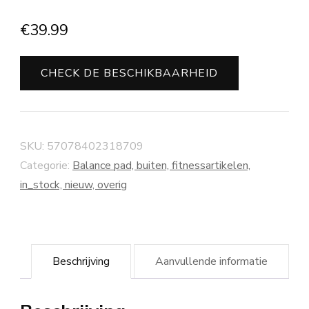
€
39.99
CHECK DE BESCHIKBAARHEID
SKU:
57078402318709
Categorie:
Balance pad, buiten, fitnessartikelen,
in_stock, nieuw, overig
Beschrijving
Aanvullende informatie