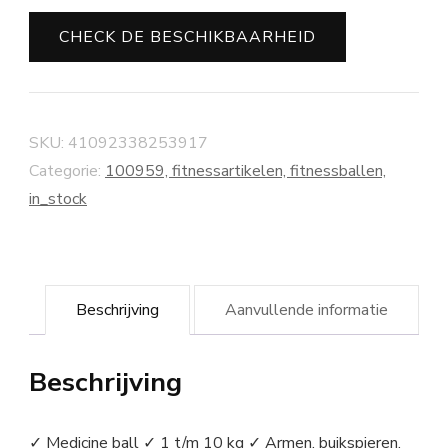
CHECK DE BESCHIKBAARHEID
SKU:
41092338253917
Categorie:
100959, fitnessartikelen, fitnessballen,
in_stock
Beschrijving
Aanvullende informatie
Beschrijving
✓ Medicine ball ✓ 1 t/m 10 kg ✓ Armen, buikspieren,