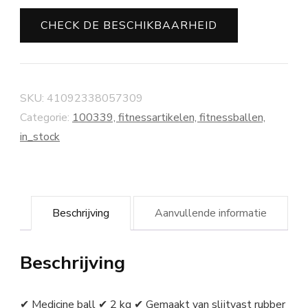
CHECK DE BESCHIKBAARHEID
SKU:
41092338057309
Categorie:
100339, fitnessartikelen, fitnessballen,
in_stock
Beschrijving
Aanvullende informatie
Beschrijving
✔ Medicine ball ✔ 2 kg ✔ Gemaakt van slijtvast rubber